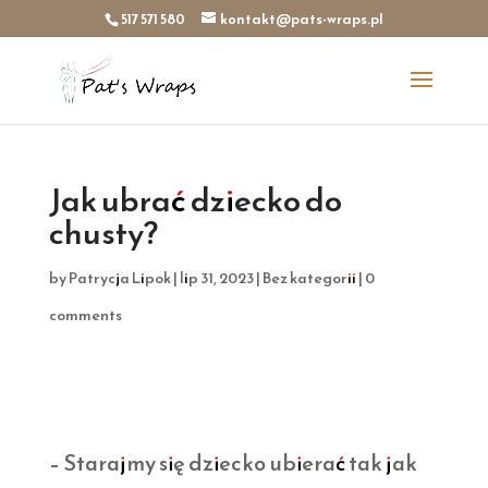
517 571 580
kontakt@pats-wraps.pl
Jak ubrać dziecko do
chusty?
by
Patrycja Lipok
|
lip 31, 2023
|
Bez kategorii
|
0
comments
– Starajmy się dziecko ubierać tak jak