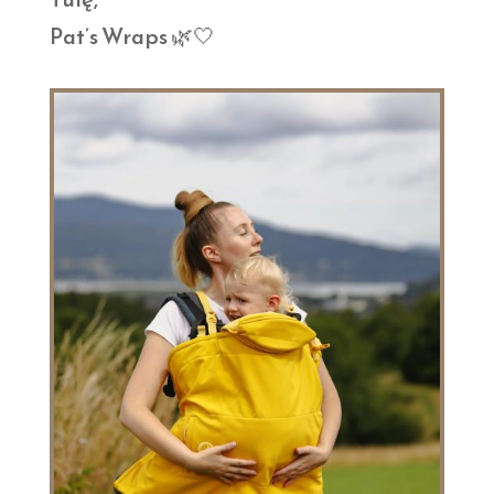
Pat’s Wraps 🌿🤍