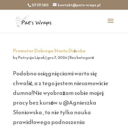
517 571 580
kontakt@pats-wraps.pl
Promotor Dobrego Startu Dziecka
by
Patrycja Lipok
|
gru 7, 2024
|
Bez kategorii
Podobno osiągnięciami warto się
chwalić, a z tego jestem niesamowicie
dumna!Nie wyobrażam sobie mojej
pracy bez kursów u @Agnieszka
Słoniowska , to nie tylko nauka
prawidłowego podnoszenia