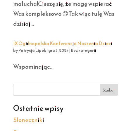
malucha!Cieszę się, że mogę wspierać
Was kompleksowo 😊Tak więc tulę Was
dzisiaj...
IX Ogólnopolska Konferencja Noszenia Dzieci
by
Patrycja Lipok
|
gru 5, 2024
|
Bez kategorii
Wspominając...
Szukaj
Ostatnie wpisy
Słoneczniki