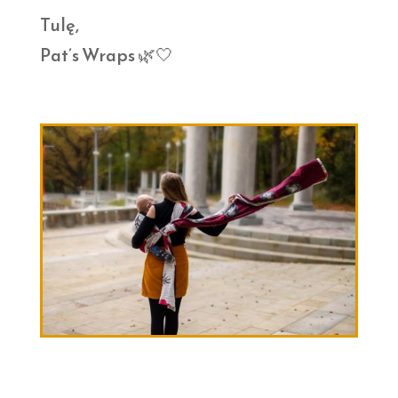
Tulę,
Pat’s Wraps 🌿🤍