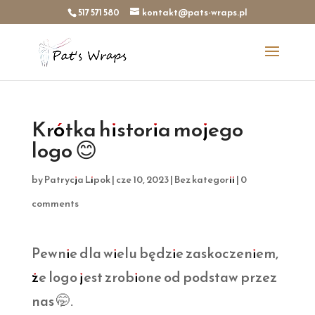
517 571 580
kontakt@pats-wraps.pl
Krótka historia mojego
logo 😊
by
Patrycja Lipok
|
cze 10, 2023
|
Bez kategorii
|
0
comments
Pewnie dla wielu będzie zaskoczeniem,
że logo jest zrobione od podstaw przez
nas 🤭.