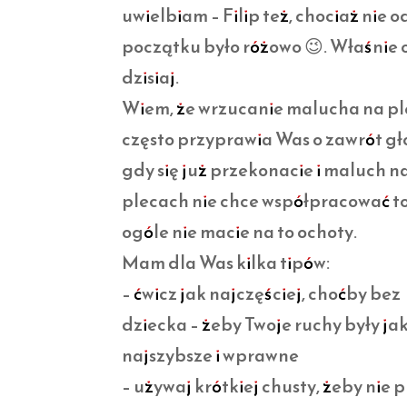
uwielbiam – Filip też, chociaż nie o
początku było różowo 😉. Właśnie 
dzisiaj.
Wiem, że wrzucanie malucha na pl
często przyprawia Was o zawrót gł
gdy się już przekonacie i maluch n
plecach nie chce współpracować to
ogóle nie macie na to ochoty.
Mam dla Was kilka tipów:
– ćwicz jak najczęściej, choćby bez
dziecka – żeby Twoje ruchy były ja
najszybsze i wprawne
– używaj krótkiej chusty, żeby nie 