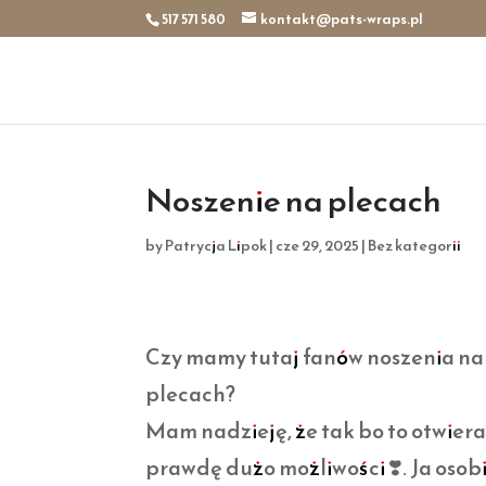
517 571 580
kontakt@pats-wraps.pl
Noszenie na plecach
by
Patrycja Lipok
|
cze 29, 2025
|
Bez kategorii
Czy mamy tutaj fanów noszenia na
plecach?
Mam nadzieję, że tak bo to otwiera
prawdę dużo możliwości ❣️. Ja osob