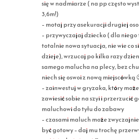
się w nadmiarze ( na pp często wys
3,6m!)
– motaj przy asekuracji drugiej os
– przywyczajaj dziecko ( dla niego 
totalnie nowa sytuacja, nie wie co s
dzieje), wrzucaj po kilka razy dzie
samego malucha na plecy, bez chu
niech się oswoi z nową miejscówką 
– zainwestuj w gryzaka, który może
zawiesić sobie na szyi i przerzucić 
maluchowi do tyłu do zabawy
– czasami maluch może zwyczajnie
być gotowy – daj mu trochę przerwy