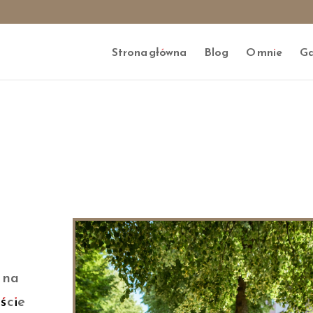
Strona główna
Blog
O mnie
Ga
 na
iście