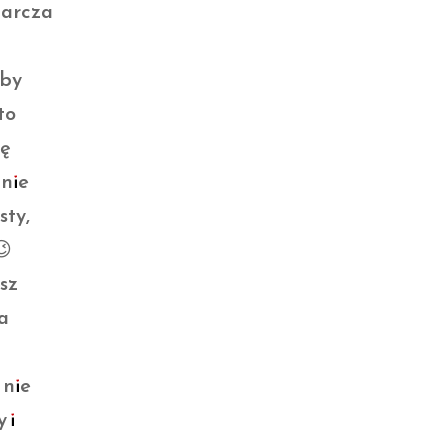
tarcza
oby
to
ię
nnie
sty,
😉
sz
ga
 nie
 i