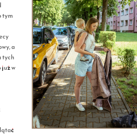
d
o tym
ecy
owy, a
a tych
 już w
k
plątać