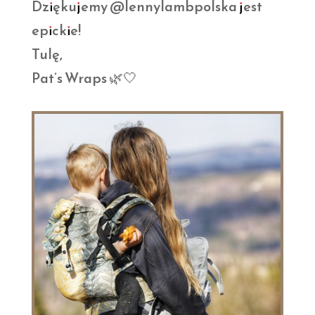
Dziękujemy @lennylambpolska jest
epickie!
Tulę,
Pat’s Wraps 🌿🤍