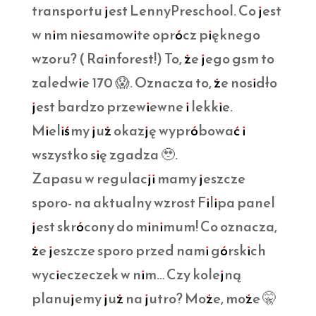
transportu jest LennyPreschool. Co jest
w nim niesamowite oprócz pięknego
wzoru? ( Rainforest!) To, że jego gsm to
zaledwie 170 😱. Oznacza to, że nosidło
jest bardzo przewiewne i lekkie.
Mieliśmy już okazję wypróbować i
wszystko się zgadza 🥹.
Zapasu w regulacji mamy jeszcze
sporo- na aktualny wzrost Filipa panel
jest skrócony do minimum! Co oznacza,
że jeszcze sporo przed nami górskich
wycieczeczek w nim… Czy kolejną
planujemy już na jutro? Może, może 🤫