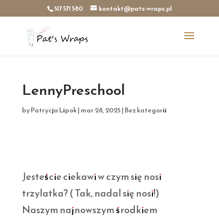
517 571 580
kontakt@pats-wraps.pl
LennyPreschool
by
Patrycja Lipok
|
mar 28, 2025
|
Bez kategorii
Jesteście ciekawi w czym się nosi
trzylatka? ( Tak, nadal się nosi!)
Naszym najnowszym środkiem