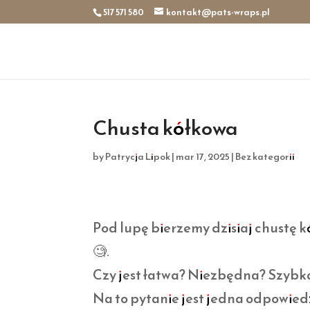
517 571 580
kontakt@pats-wraps.pl
Chusta kółkowa
by
Patrycja Lipok
|
mar 17, 2025
|
Bez kategorii
Pod lupę bierzemy dzisiaj chustę 
🧐.
Czy jest łatwa? Niezbędna? Szybk
Na to pytanie jest jedna odpowied