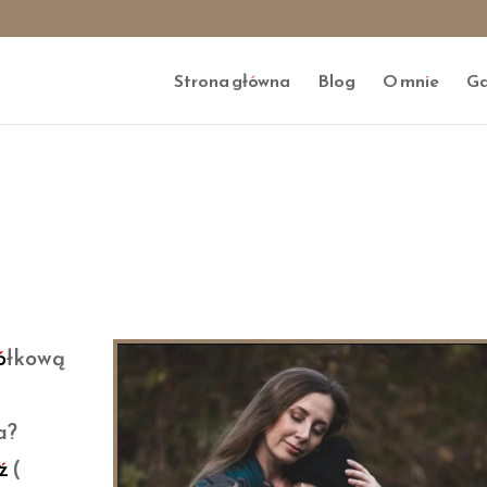
Strona główna
Blog
O mnie
Ga
kółkową
a?
ź (