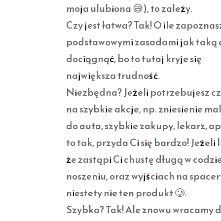
moja ulubiona 😅), to zależy.
Czy jest łatwa? Tak! O ile zapoznasz
podstawowymi zasadami jak taką 
dociągnąć, bo to tutaj kryje się
największa trudność.
Niezbędna? Jeżeli potrzebujesz c
na szybkie akcje, np. zniesienie m
do auta, szybkie zakupy, lekarz, a
to tak, przyda Ci się bardzo! Jeżeli l
że zastąpi Ci chustę długą w codz
noszeniu, oraz wyjściach na spacery
niestety nie ten produkt 🥲.
Szybka? Tak! Ale znowu wracamy 