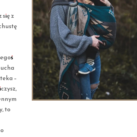
 się z
chustę
zegoś
alucha
pteka –
iczysz,
iennym
, to
do