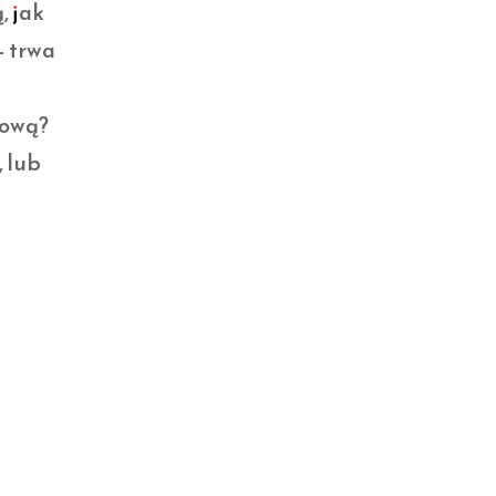
, jak
– trwa
kową?
 lub