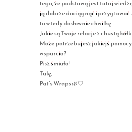
tego, że podstawą jest tutaj wiedzą
ją dobrze dociągnąć i przygtować 
to wtedy dosłownie chwilkę.
Jakie są Twoje relacje z chustą kół
Może potrzebujesz jakiejś pomocy,
wsparcia?
Pisz śmiało!
Tulę,
Pat’s Wraps 🌿🤍